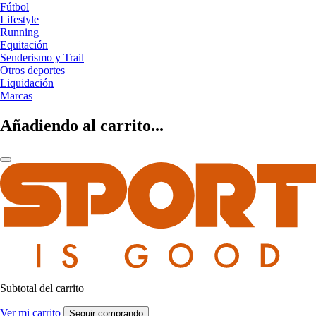
Fútbol
Lifestyle
Running
Equitación
Senderismo y Trail
Otros deportes
Liquidación
Marcas
Añadiendo al carrito...
Subtotal del carrito
Ver mi carrito
Seguir comprando