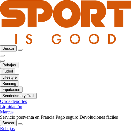
Buscar
Rebajas
Fútbol
Lifestyle
Running
Equitación
Senderismo y Trail
Otros deportes
Liquidación
Marcas
Servicio postventa en Francia
Pago seguro
Devoluciones fáciles
Buscar
Rebajas