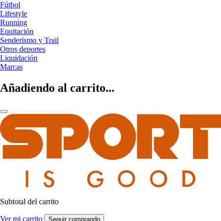
Fútbol
Lifestyle
Running
Equitación
Senderismo y Trail
Otros deportes
Liquidación
Marcas
Añadiendo al carrito...
Subtotal del carrito
Ver mi carrito
Seguir comprando