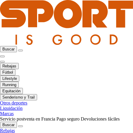
Buscar
Rebajas
Fútbol
Lifestyle
Running
Equitación
Senderismo y Trail
Otros deportes
Liquidación
Marcas
Servicio postventa en Francia
Pago seguro
Devoluciones fáciles
Buscar
Rebajas