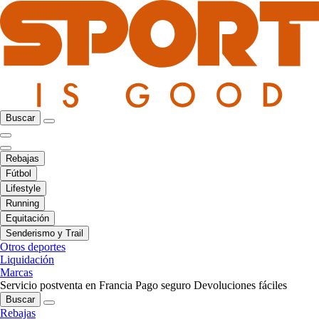
Buscar
Rebajas
Fútbol
Lifestyle
Running
Equitación
Senderismo y Trail
Otros deportes
Liquidación
Marcas
Servicio postventa en Francia
Pago seguro
Devoluciones fáciles
Buscar
Rebajas