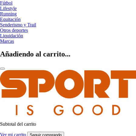
Fútbol
Lifestyle
Running
Equitación
Senderismo y Trail
Otros deportes
Liquidación
Marcas
Añadiendo al carrito...
Subtotal del carrito
Ver mi carrito
Seguir comprando