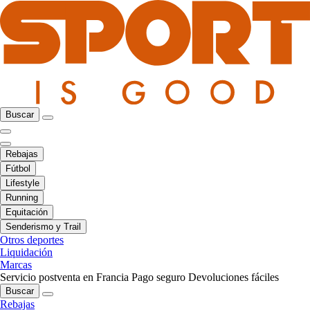
Buscar
Rebajas
Fútbol
Lifestyle
Running
Equitación
Senderismo y Trail
Otros deportes
Liquidación
Marcas
Servicio postventa en Francia
Pago seguro
Devoluciones fáciles
Buscar
Rebajas