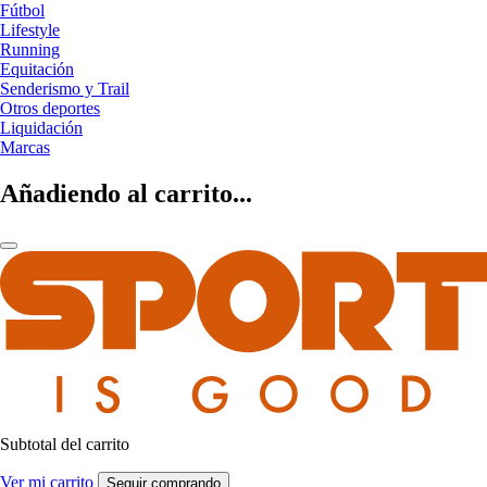
Fútbol
Lifestyle
Running
Equitación
Senderismo y Trail
Otros deportes
Liquidación
Marcas
Añadiendo al carrito...
Subtotal del carrito
Ver mi carrito
Seguir comprando