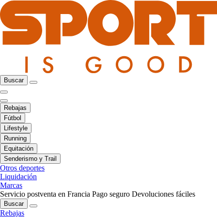
Buscar
Rebajas
Fútbol
Lifestyle
Running
Equitación
Senderismo y Trail
Otros deportes
Liquidación
Marcas
Servicio postventa en Francia
Pago seguro
Devoluciones fáciles
Buscar
Rebajas