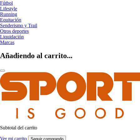
Fútbol
Lifestyle
Running
Equitación
Senderismo y Trail
Otros deportes
Liquidación
Marcas
Añadiendo al carrito...
Subtotal del carrito
Ver mi carrito
Seguir comprando