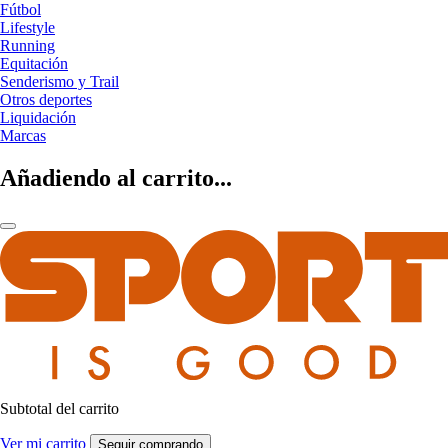
Fútbol
Lifestyle
Running
Equitación
Senderismo y Trail
Otros deportes
Liquidación
Marcas
Añadiendo al carrito...
Subtotal del carrito
Ver mi carrito
Seguir comprando