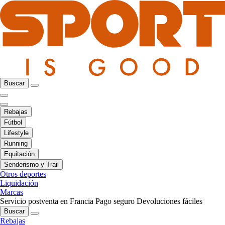
Buscar
Rebajas
Fútbol
Lifestyle
Running
Equitación
Senderismo y Trail
Otros deportes
Liquidación
Marcas
Servicio postventa en Francia
Pago seguro
Devoluciones fáciles
Buscar
Rebajas