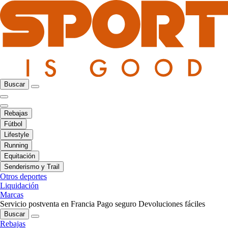
Buscar
Rebajas
Fútbol
Lifestyle
Running
Equitación
Senderismo y Trail
Otros deportes
Liquidación
Marcas
Servicio postventa en Francia
Pago seguro
Devoluciones fáciles
Buscar
Rebajas