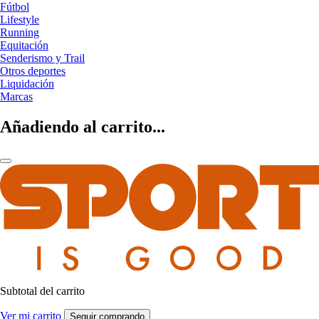
Fútbol
Lifestyle
Running
Equitación
Senderismo y Trail
Otros deportes
Liquidación
Marcas
Añadiendo al carrito...
Subtotal del carrito
Ver mi carrito
Seguir comprando