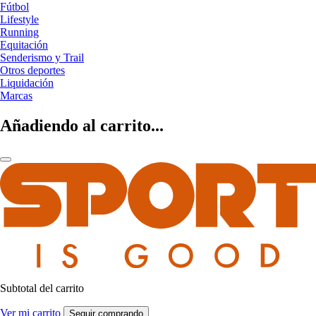
Fútbol
Lifestyle
Running
Equitación
Senderismo y Trail
Otros deportes
Liquidación
Marcas
Añadiendo al carrito...
Subtotal del carrito
Ver mi carrito
Seguir comprando