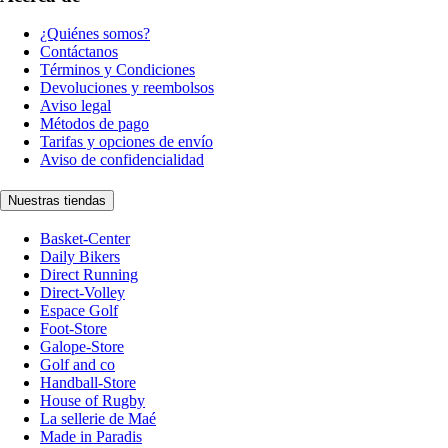
¿Quiénes somos?
Contáctanos
Términos y Condiciones
Devoluciones y reembolsos
Aviso legal
Métodos de pago
Tarifas y opciones de envío
Aviso de confidencialidad
Nuestras tiendas
Basket-Center
Daily Bikers
Direct Running
Direct-Volley
Espace Golf
Foot-Store
Galope-Store
Golf and co
Handball-Store
House of Rugby
La sellerie de Maé
Made in Paradis