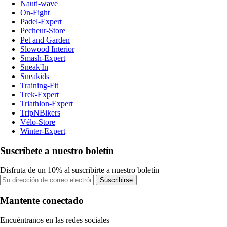
Nauti-wave
On-Fight
Padel-Expert
Pecheur-Store
Pet and Garden
Slowood Interior
Smash-Expert
Sneak'In
Sneakids
Training-Fit
Trek-Expert
Triathlon-Expert
TripNBikers
Vélo-Store
Winter-Expert
Suscríbete a nuestro boletín
Disfruta de un 10% al suscribirte a nuestro boletín
Suscribirse
Mantente conectado
Encuéntranos en las redes sociales