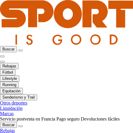
Buscar
Rebajas
Fútbol
Lifestyle
Running
Equitación
Senderismo y Trail
Otros deportes
Liquidación
Marcas
Servicio postventa en Francia
Pago seguro
Devoluciones fáciles
Buscar
Rebajas