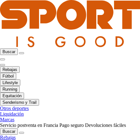
Buscar
Rebajas
Fútbol
Lifestyle
Running
Equitación
Senderismo y Trail
Otros deportes
Liquidación
Marcas
Servicio postventa en Francia
Pago seguro
Devoluciones fáciles
Buscar
Rebajas