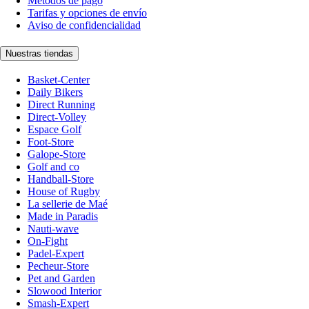
Métodos de pago
Tarifas y opciones de envío
Aviso de confidencialidad
Nuestras tiendas
Basket-Center
Daily Bikers
Direct Running
Direct-Volley
Espace Golf
Foot-Store
Galope-Store
Golf and co
Handball-Store
House of Rugby
La sellerie de Maé
Made in Paradis
Nauti-wave
On-Fight
Padel-Expert
Pecheur-Store
Pet and Garden
Slowood Interior
Smash-Expert