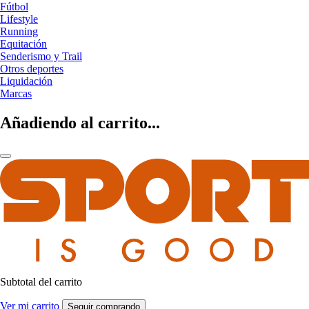
Fútbol
Lifestyle
Running
Equitación
Senderismo y Trail
Otros deportes
Liquidación
Marcas
Añadiendo al carrito...
Subtotal del carrito
Ver mi carrito
Seguir comprando